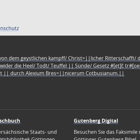
nschutz
n dem geystlichen kampff/ Christ=||licher Ritterschafft/ da
 wider die Heel/ Todt/ Teuffel || Sünde/ Gesetz #[et]c̃ tr#[o
let || durch Alexium Bres=||nicerum Cotbusianum.||
schbuch
Gutenberg Digital
ersächsische Staats- und
Besuchen Sie das Faksimile 
ätsbibliothek Göttingen
Göttinger Gutenberg Bibel.