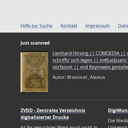
Hilfe zur Suche
Kontakt
Impressum
Date
Just scanned
Lienhard Hirsing.|| COMOEDIA || vo
schrifft/ sich legen || m#[ue]ssen/
vorfasset || vnd Reymweis gestel
Autor: Bresnicer, Alexius
ZVDD - Zentrales Verzeichnis
DigiWun
digitalisierter Drucke
Die Nied
Ist Ihr gesuchtes Werk noch nicht in
Universit