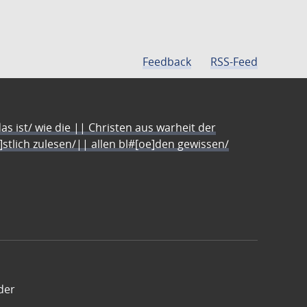
Feedback
RSS-Feed
s ist/ wie die || Christen aus warheit der
e]stlich zulesen/|| allen bl#[oe]den gewissen/
der