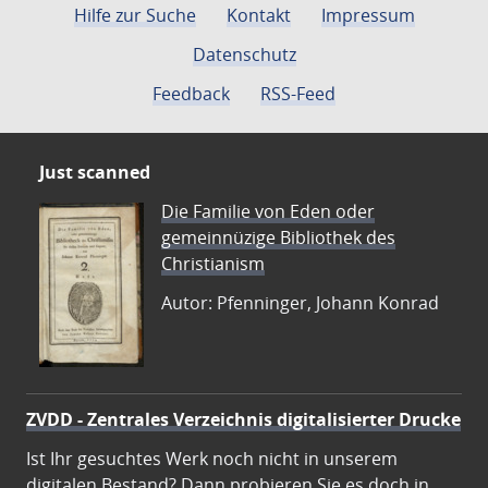
Hilfe zur Suche
Kontakt
Impressum
Datenschutz
Feedback
RSS-Feed
Just scanned
Die Familie von Eden oder
gemeinnüzige Bibliothek des
Christianism
Autor: Pfenninger, Johann Konrad
ZVDD - Zentrales Verzeichnis digitalisierter Drucke
Ist Ihr gesuchtes Werk noch nicht in unserem
digitalen Bestand? Dann probieren Sie es doch in