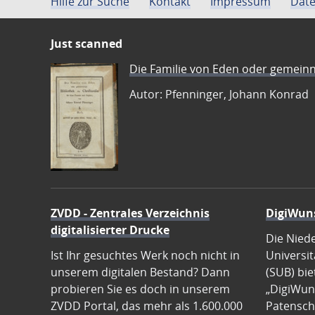
Hilfe zur Suche
Kontakt
Impressum
Date
Just scanned
Die Familie von Eden oder gemeinn
Autor: Pfenninger, Johann Konrad
ZVDD - Zentrales Verzeichnis
DigiWun
digitalisierter Drucke
Die Nied
Ist Ihr gesuchtes Werk noch nicht in
Universit
unserem digitalen Bestand? Dann
(SUB) bie
probieren Sie es doch in unserem
„DigiWun
ZVDD Portal, das mehr als 1.600.000
Patenscha