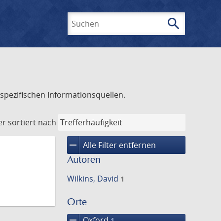
search
Suchen
spezifischen Informationsquellen.
er
sortiert nach
remove
Alle Filter entfernen
Autoren
Wilkins, David
1
Orte
remove
Oxford
1