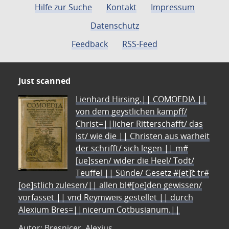
Hilfe zur Suche
Kontakt
Impressum
Datenschutz
Feedback
RSS-Feed
Just scanned
Lienhard Hirsing.|| COMOEDIA ||
von dem geystlichen kampff/
Christ=||licher Ritterschafft/ das
ist/ wie die || Christen aus warheit
der schrifft/ sich legen || m#
[ue]ssen/ wider die Heel/ Todt/
Teuffel || Sünde/ Gesetz #[et]c̃ tr#
[oe]stlich zulesen/|| allen bl#[oe]den gewissen/
vorfasset || vnd Reymweis gestellet || durch
Alexium Bres=||nicerum Cotbusianum.||
Autor: Bresnicer, Alexius