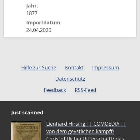
Jahr:
1877
Importdatum:
24.04.2020
Hilfe zur Suche
Kontakt
Impressum
Datenschutz
Feedback
RSS-Feed
Just scanned
Lienhard Hirsing.|| COMOEDIA ||
von dem geystlichen kampff/
Christ=||licher Ritterschafft/ das