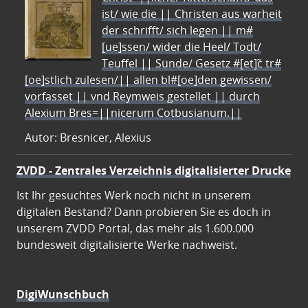
ist/ wie die || Christen aus warheit
der schrifft/ sich legen || m#
[ue]ssen/ wider die Heel/ Todt/
Teuffel || Sünde/ Gesetz #[et]c̃ tr#
[oe]stlich zulesen/|| allen bl#[oe]den gewissen/
vorfasset || vnd Reymweis gestellet || durch
Alexium Bres=||nicerum Cotbusianum.||
Autor: Bresnicer, Alexius
ZVDD - Zentrales Verzeichnis digitalisierter Drucke
Ist Ihr gesuchtes Werk noch nicht in unserem
digitalen Bestand? Dann probieren Sie es doch in
unserem ZVDD Portal, das mehr als 1.600.000
bundesweit digitalisierte Werke nachweist.
DigiWunschbuch