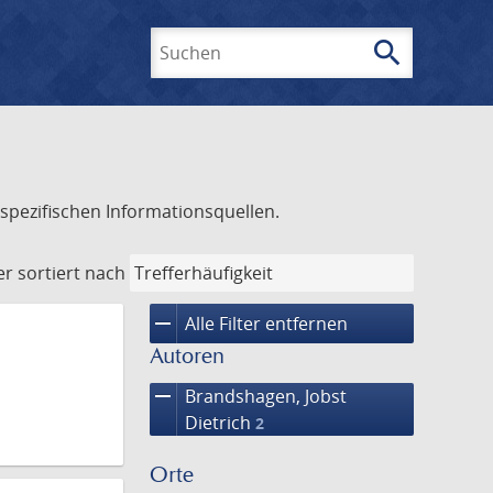
search
Suchen
spezifischen Informationsquellen.
er
sortiert nach
remove
Alle Filter entfernen
Autoren
remove
Brandshagen, Jobst
Dietrich
2
Orte