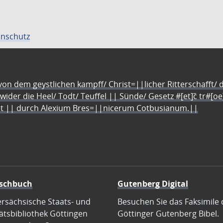
nschutz
n dem geystlichen kampff/ Christ=||licher Ritterschafft/ da
 wider die Heel/ Todt/ Teuffel || Sünde/ Gesetz #[et]c̃ tr#[o
let || durch Alexium Bres=||nicerum Cotbusianum.||
schbuch
Gutenberg Digital
ersächsische Staats- und
Besuchen Sie das Faksimile 
ätsbibliothek Göttingen
Göttinger Gutenberg Bibel.