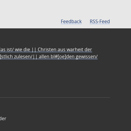
Feedback
RSS-Feed
s ist/ wie die || Christen aus warheit der
e]stlich zulesen/|| allen bl#[oe]den gewissen/
der