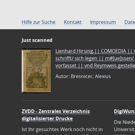
Hilfe zur Suche
Kontakt
Impressum
Date
Just scanned
Lienhard Hirsing.|| COMOEDIA || vo
schrifft/ sich legen || m#[ue]ssen/
vorfasset || vnd Reymweis gestel
Autor: Bresnicer, Alexius
ZVDD - Zentrales Verzeichnis
DigiWun
digitalisierter Drucke
Die Nied
Ist Ihr gesuchtes Werk noch nicht in
Universit