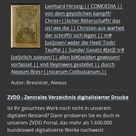
Lienhard Hirsing.|| COMOEDIA ||
von dem geystlichen kampff/
Christ=||licher Ritterschafft/ das
ist/ wie die || Christen aus warheit
der schrifft/ sich legen || m#
[ue]ssen/ wider die Heel/ Todt/
Teuffel || Sünde/ Gesetz #[et]c̃ tr#
[oe]stlich zulesen/|| allen bl#[oe]den gewissen/
vorfasset || vnd Reymweis gestellet || durch
Alexium Bres=||nicerum Cotbusianum.||
Autor: Bresnicer, Alexius
ZVDD - Zentrales Verzeichnis digitalisierter Drucke
Ist Ihr gesuchtes Werk noch nicht in unserem
digitalen Bestand? Dann probieren Sie es doch in
unserem ZVDD Portal, das mehr als 1.600.000
bundesweit digitalisierte Werke nachweist.