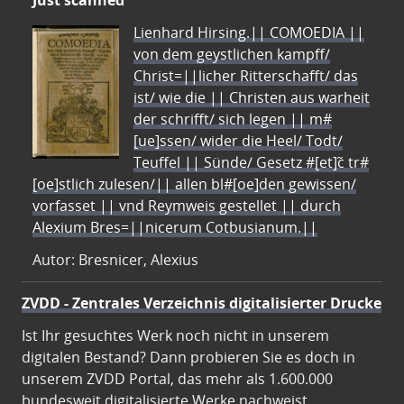
Just scanned
Lienhard Hirsing.|| COMOEDIA ||
von dem geystlichen kampff/
Christ=||licher Ritterschafft/ das
ist/ wie die || Christen aus warheit
der schrifft/ sich legen || m#
[ue]ssen/ wider die Heel/ Todt/
Teuffel || Sünde/ Gesetz #[et]c̃ tr#
[oe]stlich zulesen/|| allen bl#[oe]den gewissen/
vorfasset || vnd Reymweis gestellet || durch
Alexium Bres=||nicerum Cotbusianum.||
Autor: Bresnicer, Alexius
ZVDD - Zentrales Verzeichnis digitalisierter Drucke
Ist Ihr gesuchtes Werk noch nicht in unserem
digitalen Bestand? Dann probieren Sie es doch in
unserem ZVDD Portal, das mehr als 1.600.000
bundesweit digitalisierte Werke nachweist.