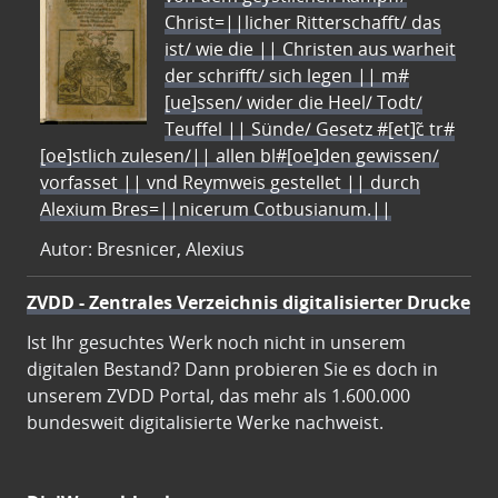
Christ=||licher Ritterschafft/ das
ist/ wie die || Christen aus warheit
der schrifft/ sich legen || m#
[ue]ssen/ wider die Heel/ Todt/
Teuffel || Sünde/ Gesetz #[et]c̃ tr#
[oe]stlich zulesen/|| allen bl#[oe]den gewissen/
vorfasset || vnd Reymweis gestellet || durch
Alexium Bres=||nicerum Cotbusianum.||
Autor: Bresnicer, Alexius
ZVDD - Zentrales Verzeichnis digitalisierter Drucke
Ist Ihr gesuchtes Werk noch nicht in unserem
digitalen Bestand? Dann probieren Sie es doch in
unserem ZVDD Portal, das mehr als 1.600.000
bundesweit digitalisierte Werke nachweist.