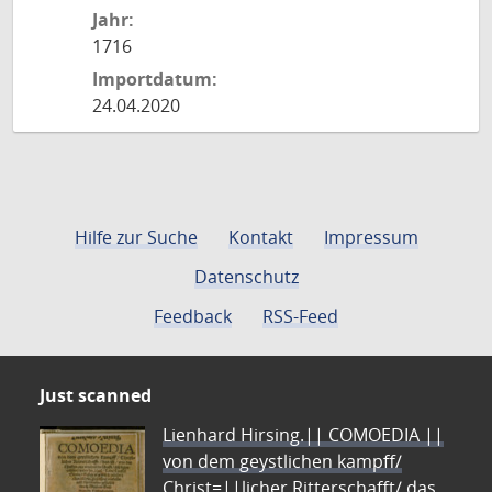
Jahr:
1716
Importdatum:
24.04.2020
Hilfe zur Suche
Kontakt
Impressum
Datenschutz
Feedback
RSS-Feed
Just scanned
Lienhard Hirsing.|| COMOEDIA ||
von dem geystlichen kampff/
Christ=||licher Ritterschafft/ das