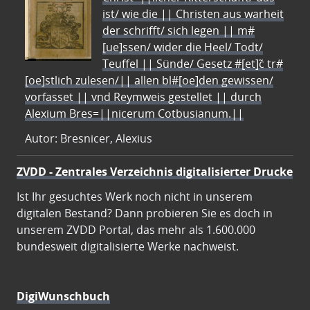
ist/ wie die || Christen aus warheit
der schrifft/ sich legen || m#
[ue]ssen/ wider die Heel/ Todt/
Teuffel || Sünde/ Gesetz #[et]c̃ tr#
[oe]stlich zulesen/|| allen bl#[oe]den gewissen/
vorfasset || vnd Reymweis gestellet || durch
Alexium Bres=||nicerum Cotbusianum.||
Autor: Bresnicer, Alexius
ZVDD - Zentrales Verzeichnis digitalisierter Drucke
Ist Ihr gesuchtes Werk noch nicht in unserem
digitalen Bestand? Dann probieren Sie es doch in
unserem ZVDD Portal, das mehr als 1.600.000
bundesweit digitalisierte Werke nachweist.
DigiWunschbuch