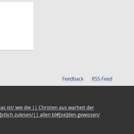
Feedback
RSS-Feed
s ist/ wie die || Christen aus warheit der
e]stlich zulesen/|| allen bl#[oe]den gewissen/