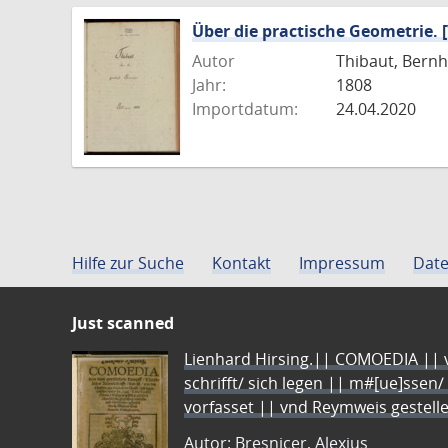
Über die practische Geometrie. 
Autor
Thibaut, Bernh
Jahr:
1808
Importdatum:
24.04.2020
Hilfe zur Suche
Kontakt
Impressum
Date
Just scanned
Lienhard Hirsing.|| COMOEDIA || vo
schrifft/ sich legen || m#[ue]ssen/
vorfasset || vnd Reymweis gestel
Autor: Bresnicer, Alexius