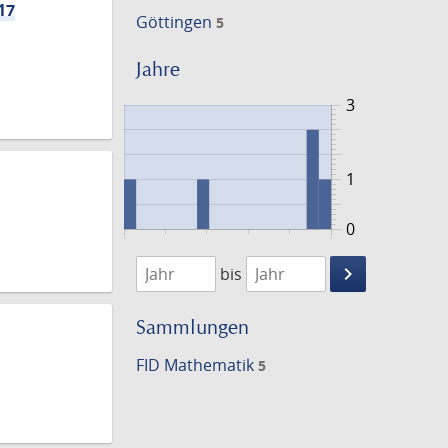
17
Göttingen
5
Jahre
3
1
0
1808
1825
keyboard_arrow_right
bis
Suche
einschränke
Sammlungen
FID Mathematik
5