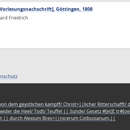
[Vorlesungsnachschrift], Göttingen, 1808
ard Friedrich
nschutz
n dem geystlichen kampff/ Christ=||licher Ritterschafft/ da
 wider die Heel/ Todt/ Teuffel || Sünde/ Gesetz #[et]c̃ tr#[o
let || durch Alexium Bres=||nicerum Cotbusianum.||