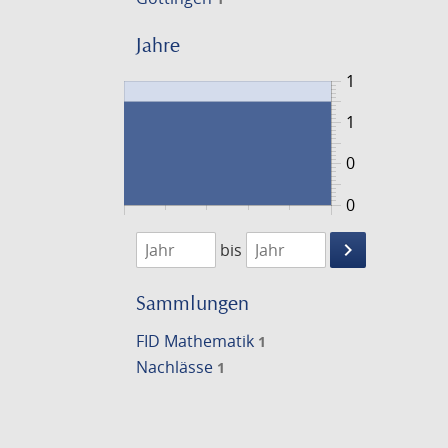
Jahre
1
1
0
0
1856
1857
keyboard_arrow_right
bis
Suche
einschränke
Sammlungen
FID Mathematik
1
Nachlässe
1