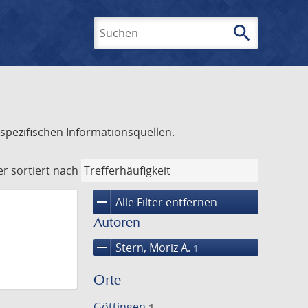
search
Suchen
spezifischen Informationsquellen.
er
sortiert nach
remove
Alle Filter entfernen
Autoren
remove
Stern, Moriz A.
1
Orte
Göttingen
1