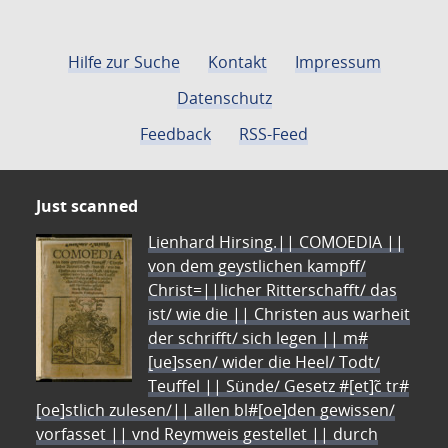
Hilfe zur Suche
Kontakt
Impressum
Datenschutz
Feedback
RSS-Feed
Just scanned
Lienhard Hirsing.|| COMOEDIA ||
von dem geystlichen kampff/
Christ=||licher Ritterschafft/ das
ist/ wie die || Christen aus warheit
der schrifft/ sich legen || m#
[ue]ssen/ wider die Heel/ Todt/
Teuffel || Sünde/ Gesetz #[et]c̃ tr#
[oe]stlich zulesen/|| allen bl#[oe]den gewissen/
vorfasset || vnd Reymweis gestellet || durch