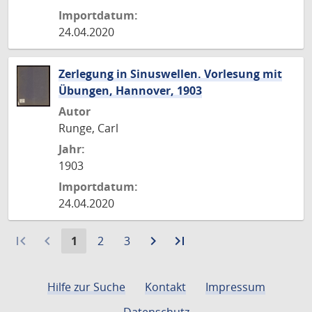
Importdatum:
24.04.2020
Zerlegung in Sinuswellen. Vorlesung mit
Übungen, Hannover, 1903
Autor
Runge, Carl
Jahr:
1903
Importdatum:
24.04.2020
first_page
navigate_before
Aktuelle
Gehe
Gehe
navigate_next
Zur
last_page
Zur
1
2
3
Seite:
zu
zu
nächsten
letzten
Seite
Seite
Seite
Seite
Hilfe zur Suche
Kontakt
Impressum