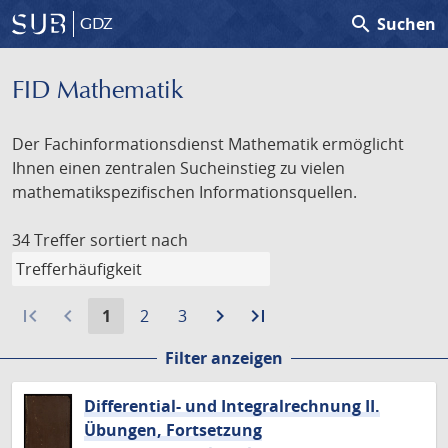
search
Suchen
GDZ
FID Mathematik
Der Fachinformationsdienst Mathematik ermöglicht
Ihnen einen zentralen Sucheinstieg zu vielen
mathematikspezifischen Informationsquellen.
34 Treffer
sortiert nach
first_page
navigate_before
Aktuelle
Gehe
Gehe
navigate_next
Zur
last_page
Zur
1
2
3
Seite:
zu
zu
nächsten
letzten
Filter anzeigen
Seite
Seite
Seite
Seite
Differential- und Integralrechnung II.
Übungen, Fortsetzung