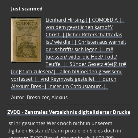
Just scanned
Lienhard Hirsing.|| COMOEDIA ||
von dem geystlichen kampff/
Christ=||licher Ritterschafft/ das
ist/ wie die || Christen aus warheit
der schrifft/ sich legen || m#
[ue]ssen/ wider die Heel/ Todt/
Teuffel || Sünde/ Gesetz #[et]c̃ tr#
[oe]stlich zulesen/|| allen bl#[oe]den gewissen/
vorfasset || vnd Reymweis gestellet || durch
Alexium Bres=||nicerum Cotbusianum.||
Autor: Bresnicer, Alexius
ZVDD - Zentrales Verzeichnis digitalisierter Drucke
Ist Ihr gesuchtes Werk noch nicht in unserem
digitalen Bestand? Dann probieren Sie es doch in