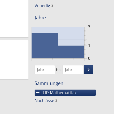
Venedig
3
Jahre
3
1
0
1715
1717
keyboard_arrow_right
bis
Suche
einschränke
Sammlungen
remove
FID Mathematik
3
Nachlässe
3