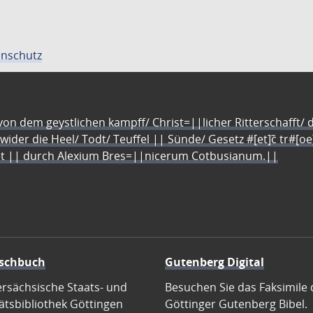
nschutz
n dem geystlichen kampff/ Christ=||licher Ritterschafft/ da
 wider die Heel/ Todt/ Teuffel || Sünde/ Gesetz #[et]c̃ tr#[o
let || durch Alexium Bres=||nicerum Cotbusianum.||
schbuch
Gutenberg Digital
ersächsische Staats- und
Besuchen Sie das Faksimile 
ätsbibliothek Göttingen
Göttinger Gutenberg Bibel.