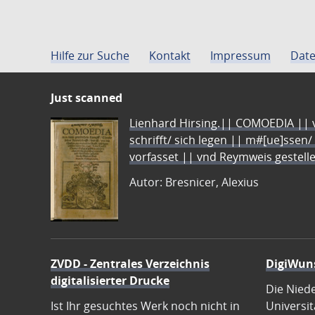
Hilfe zur Suche
Kontakt
Impressum
Date
Just scanned
Lienhard Hirsing.|| COMOEDIA || vo
schrifft/ sich legen || m#[ue]ssen/
vorfasset || vnd Reymweis gestel
Autor: Bresnicer, Alexius
ZVDD - Zentrales Verzeichnis
DigiWun
digitalisierter Drucke
Die Nied
Ist Ihr gesuchtes Werk noch nicht in
Universit