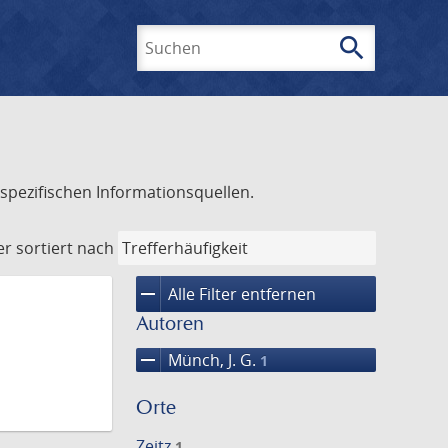
search
Suchen
spezifischen Informationsquellen.
er
sortiert nach
remove
Alle Filter entfernen
Autoren
remove
Münch, J. G.
1
Orte
Zeitz
1