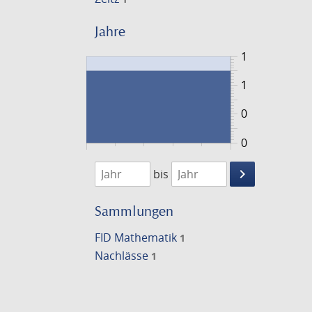
Jahre
1
1
0
0
1716
1717
keyboard_arrow_right
bis
Suche
einschränke
Sammlungen
FID Mathematik
1
Nachlässe
1