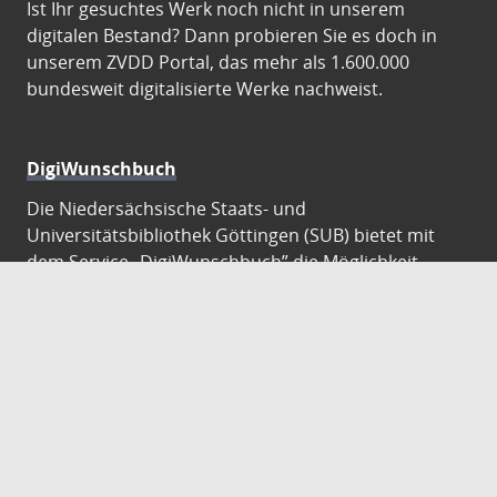
Ist Ihr gesuchtes Werk noch nicht in unserem
digitalen Bestand? Dann probieren Sie es doch in
unserem ZVDD Portal, das mehr als 1.600.000
bundesweit digitalisierte Werke nachweist.
DigiWunschbuch
Die Niedersächsische Staats- und
Universitätsbibliothek Göttingen (SUB) bietet mit
dem Service „DigiWunschbuch” die Möglichkeit,
Patenschaften für die Digitalisierung von Büchern zu
übernehmen. Übernehmen Sie die Patenschaft für
die Digitalisierung Ihres Wunschbuches.
Gutenberg Digital
Besuchen Sie das Faksimile der Göttinger Gutenberg
Bibel.