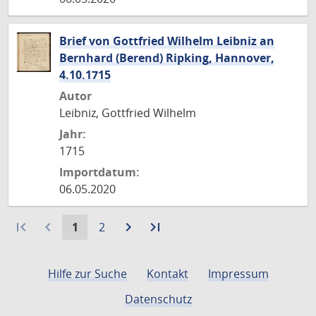
Brief von Gottfried Wilhelm Leibniz an
Bernhard (Berend) Ripking, Hannover,
4.10.1715
Autor
Leibniz, Gottfried Wilhelm
Jahr:
1715
Importdatum:
06.05.2020
first_page
navigate_before
Aktuelle
Gehe
navigate_next
Zur
last_page
Zur
1
2
Seite:
zu
nächsten
letzten
Seite
Seite
Seite
Hilfe zur Suche
Kontakt
Impressum
Datenschutz