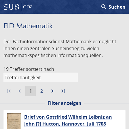
search
Suchen
GDZ
FID Mathematik
Der Fachinformationsdienst Mathematik ermöglicht
Ihnen einen zentralen Sucheinstieg zu vielen
mathematikspezifischen Informationsquellen.
19 Treffer
sortiert nach
first_page
navigate_before
Aktuelle
Gehe
navigate_next
Zur
last_page
Zur
1
2
Seite:
zu
nächsten
letzten
Filter anzeigen
Seite
Seite
Seite
Brief von Gottfried Wilhelm Leibniz an
John [?] Hutton, Hannover, Juli 1708