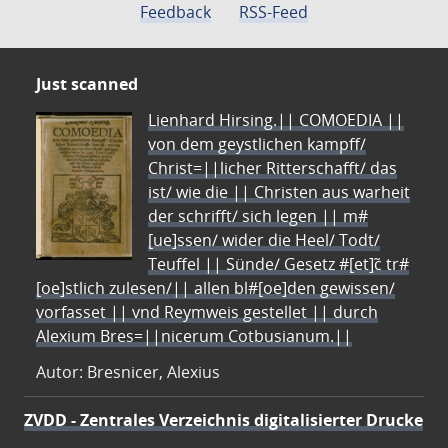
Feedback
RSS-Feed
Just scanned
Lienhard Hirsing.|| COMOEDIA ||
von dem geystlichen kampff/
Christ=||licher Ritterschafft/ das
ist/ wie die || Christen aus warheit
der schrifft/ sich legen || m#
[ue]ssen/ wider die Heel/ Todt/
Teuffel || Sünde/ Gesetz #[et]c̃ tr#
[oe]stlich zulesen/|| allen bl#[oe]den gewissen/
vorfasset || vnd Reymweis gestellet || durch
Alexium Bres=||nicerum Cotbusianum.||
Autor: Bresnicer, Alexius
ZVDD - Zentrales Verzeichnis digitalisierter Drucke