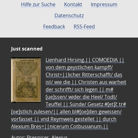
Hilfe zur Suche
Kontakt
Impressum
Datenschutz
Feedback
RSS-Feed
Just scanned
Lienhard Hirsing.|| COMOEDIA ||
von dem geystlichen kampff/
Christ=||licher Ritterschafft/ das
ist/ wie die || Christen aus warheit
der schrifft/ sich legen || m#
[ue]ssen/ wider die Heel/ Todt/
Teuffel || Sünde/ Gesetz #[et]c̃ tr#
[oe]stlich zulesen/|| allen bl#[oe]den gewissen/
vorfasset || vnd Reymweis gestellet || durch
Alexium Bres=||nicerum Cotbusianum.||
Autor: Bresnicer, Alexius