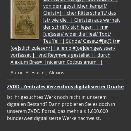
von dem geystlichen kampff/
Christ=||licher Ritterschafft/ das
ist/ wie die || Christen aus warheit
der schrifft/ sich legen || m#
[ue]ssen/ wider die Heel/ Todt/
Teuffel || Sünde/ Gesetz #[et]c̃ tr#
[oe]stlich zulesen/|| allen bl#[oe]den gewissen/
vorfasset || vnd Reymweis gestellet || durch
Alexium Bres=||nicerum Cotbusianum.||
Autor: Bresnicer, Alexius
ZVDD - Zentrales Verzeichnis digitalisierter Drucke
Ist Ihr gesuchtes Werk noch nicht in unserem
digitalen Bestand? Dann probieren Sie es doch in
unserem ZVDD Portal, das mehr als 1.600.000
bundesweit digitalisierte Werke nachweist.