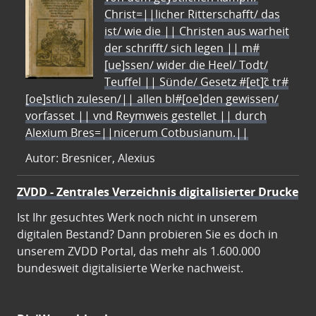
Christ=||licher Ritterschafft/ das
ist/ wie die || Christen aus warheit
der schrifft/ sich legen || m#
[ue]ssen/ wider die Heel/ Todt/
Teuffel || Sünde/ Gesetz #[et]c̃ tr#
[oe]stlich zulesen/|| allen bl#[oe]den gewissen/
vorfasset || vnd Reymweis gestellet || durch
Alexium Bres=||nicerum Cotbusianum.||
Autor: Bresnicer, Alexius
ZVDD - Zentrales Verzeichnis digitalisierter Drucke
Ist Ihr gesuchtes Werk noch nicht in unserem
digitalen Bestand? Dann probieren Sie es doch in
unserem ZVDD Portal, das mehr als 1.600.000
bundesweit digitalisierte Werke nachweist.