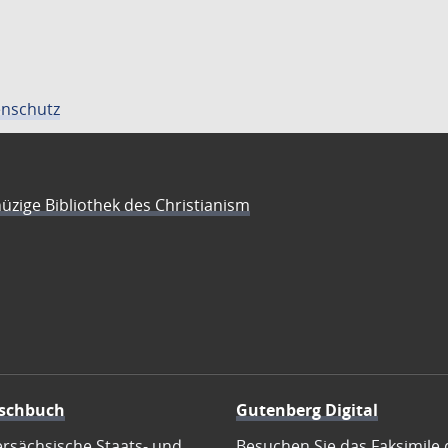
nschutz
üzige Bibliothek des Christianism
schbuch
Gutenberg Digital
ersächsische Staats- und
Besuchen Sie das Faksimile 