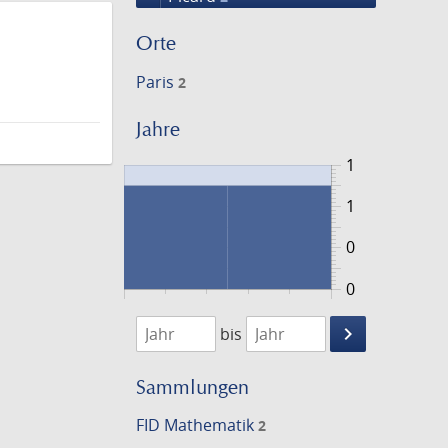
Orte
Paris
2
Jahre
1
1
0
0
1909
1955
keyboard_arrow_right
bis
Suche
einschränke
Sammlungen
FID Mathematik
2