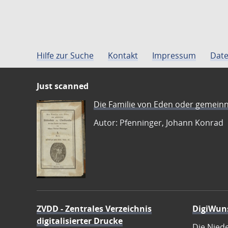
Hilfe zur Suche
Kontakt
Impressum
Date
Just scanned
Die Familie von Eden oder gemeinn
Autor: Pfenninger, Johann Konrad
ZVDD - Zentrales Verzeichnis
DigiWun
digitalisierter Drucke
Die Nied