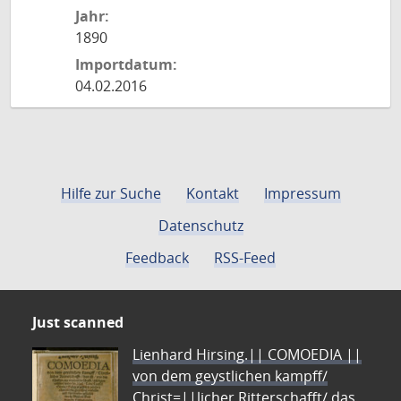
Jahr:
1890
Importdatum:
04.02.2016
Hilfe zur Suche
Kontakt
Impressum
Datenschutz
Feedback
RSS-Feed
Just scanned
Lienhard Hirsing.|| COMOEDIA ||
von dem geystlichen kampff/
Christ=||licher Ritterschafft/ das