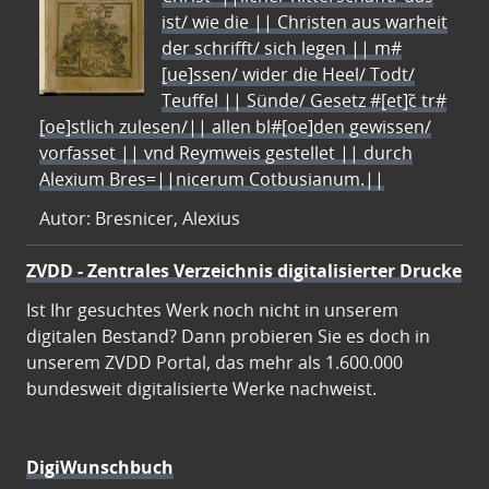
ist/ wie die || Christen aus warheit
der schrifft/ sich legen || m#
[ue]ssen/ wider die Heel/ Todt/
Teuffel || Sünde/ Gesetz #[et]c̃ tr#
[oe]stlich zulesen/|| allen bl#[oe]den gewissen/
vorfasset || vnd Reymweis gestellet || durch
Alexium Bres=||nicerum Cotbusianum.||
Autor: Bresnicer, Alexius
ZVDD - Zentrales Verzeichnis digitalisierter Drucke
Ist Ihr gesuchtes Werk noch nicht in unserem
digitalen Bestand? Dann probieren Sie es doch in
unserem ZVDD Portal, das mehr als 1.600.000
bundesweit digitalisierte Werke nachweist.
DigiWunschbuch