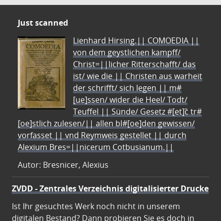
Just scanned
Lienhard Hirsing.|| COMOEDIA ||
von dem geystlichen kampff/
Christ=||licher Ritterschafft/ das
ist/ wie die || Christen aus warheit
der schrifft/ sich legen || m#
[ue]ssen/ wider die Heel/ Todt/
Teuffel || Sünde/ Gesetz #[et]c̃ tr#
[oe]stlich zulesen/|| allen bl#[oe]den gewissen/
vorfasset || vnd Reymweis gestellet || durch
Alexium Bres=||nicerum Cotbusianum.||
Autor: Bresnicer, Alexius
ZVDD - Zentrales Verzeichnis digitalisierter Drucke
Ist Ihr gesuchtes Werk noch nicht in unserem
digitalen Bestand? Dann probieren Sie es doch in