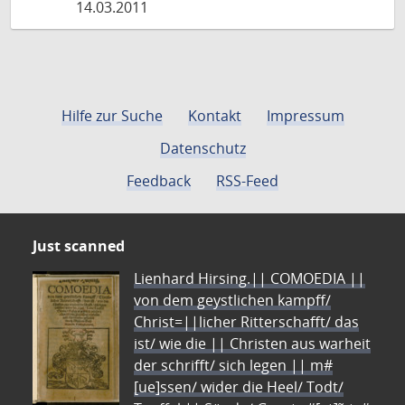
14.03.2011
Hilfe zur Suche
Kontakt
Impressum
Datenschutz
Feedback
RSS-Feed
Just scanned
Lienhard Hirsing.|| COMOEDIA ||
von dem geystlichen kampff/
Christ=||licher Ritterschafft/ das
ist/ wie die || Christen aus warheit
der schrifft/ sich legen || m#
[ue]ssen/ wider die Heel/ Todt/