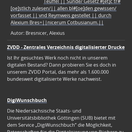
Teuffel || Sünde/ Gesetz #[et]c̃ tr#
[oe]stlich zulesen/|| allen bl#[oe]den gewissen/
vorfasset || vnd Reymweis gestellet || durch
Alexium Bres=||nicerum Cotbusianum.||
Autor: Bresnicer, Alexius
ZVDD - Zentrales Verzeichnis digitalisierter Drucke
Ist Ihr gesuchtes Werk noch nicht in unserem
digitalen Bestand? Dann probieren Sie es doch in
unserem ZVDD Portal, das mehr als 1.600.000
bundesweit digitalisierte Werke nachweist.
DigiWunschbuch
Die Niedersächsische Staats- und
Universitätsbibliothek Göttingen (SUB) bietet mit
dem Service „DigiWunschbuch” die Möglichkeit,