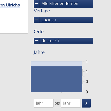
remove
Alle Filter entfernen
rn Ulrichs
Verlage
remove
Lucius
1
Orte
remove
Rostock
1
Jahre
1
1
0
0
1572
1573
keyboard_arrow_right
bis
Suche