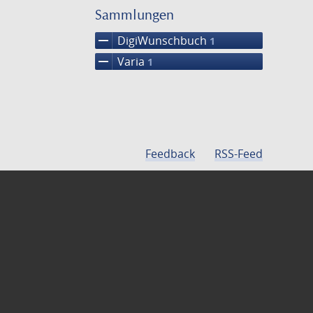
einschränke
Sammlungen
remove
DigiWunschbuch
1
remove
Varia
1
Feedback
RSS-Feed