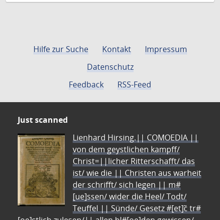
Hilfe zur Suche
Kontakt
Impressum
Datenschutz
Feedback
RSS-Feed
Just scanned
Lienhard Hirsing.|| COMOEDIA ||
von dem geystlichen kampff/
Christ=||licher Ritterschafft/ das
ist/ wie die || Christen aus warheit
der schrifft/ sich legen || m#
[ue]ssen/ wider die Heel/ Todt/
Teuffel || Sünde/ Gesetz #[et]c̃ tr#