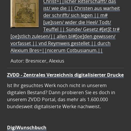
Christ=||licher Ritterschafft/ das
ist/ wie die || Christen aus warheit
der schrifft/ sich legen || m#
[ue]ssen/ wider die Heel/ Todt/
Teuffel || Sünde/ Gesetz #[et]c̃ tr#
[oe]stlich zulesen/|| allen bl#[oe]den gewissen/
vorfasset || vnd Reymweis gestellet || durch
Alexium Bres=||nicerum Cotbusianum.||
Autor: Bresnicer, Alexius
ZVDD - Zentrales Verzeichnis digitalisierter Drucke
Ist Ihr gesuchtes Werk noch nicht in unserem
digitalen Bestand? Dann probieren Sie es doch in
unserem ZVDD Portal, das mehr als 1.600.000
bundesweit digitalisierte Werke nachweist.
DigiWunschbuch