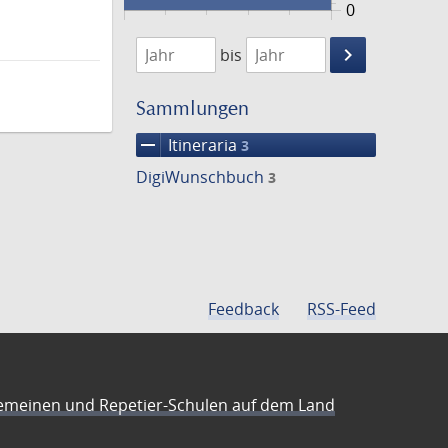
0
1841
1842
keyboard_arrow_right
bis
Suche
einschränke
Sammlungen
remove
Itineraria
3
DigiWunschbuch
3
Feedback
RSS-Feed
emeinen und Repetier-Schulen auf dem Land