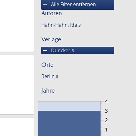
remove
Alle Filter entfernen
Autoren
Hahn-Hahn, Ida
3
Verlage
remove
Duncker
3
Orte
Berlin
3
Jahre
4
3
2
1