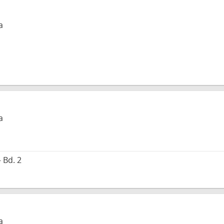
a
a
 Bd. 2
a