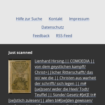
Hilfe zur Suche
Kontakt
Impressum
Datenschutz
Feedback
RSS-Feed
Just scanned
Lienhard Hirsing.|| COMOEDIA ||
von dem geystlichen kampff/
Christ=||licher Ritterschafft/ das
ist/ wie die || Christen aus warheit
der schrifft/ sich legen || m#
[ue]ssen/ wider die Heel/ Todt/
Teuffel || Sünde/ Gesetz #[et]c̃ tr#
[oe]stlich zulesen/|| allen bl#[oe]den gewissen/