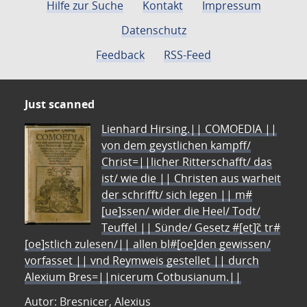
Hilfe zur Suche
Kontakt
Impressum
Datenschutz
Feedback
RSS-Feed
Just scanned
Lienhard Hirsing.|| COMOEDIA ||
von dem geystlichen kampff/
Christ=||licher Ritterschafft/ das
ist/ wie die || Christen aus warheit
der schrifft/ sich legen || m#
[ue]ssen/ wider die Heel/ Todt/
Teuffel || Sünde/ Gesetz #[et]c̃ tr#
[oe]stlich zulesen/|| allen bl#[oe]den gewissen/
vorfasset || vnd Reymweis gestellet || durch
Alexium Bres=||nicerum Cotbusianum.||
Autor: Bresnicer, Alexius