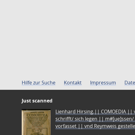
Hilfe zur Suche
Kontakt
Impressum
Date
Just scanned
Lienhard Hirsing.|| COMOEDIA || vo
schrifft/ sich legen || m#[ue]ssen/
vorfasset || vnd Reymweis gestel