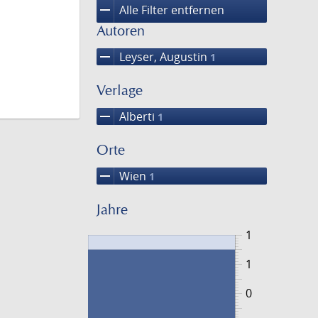
remove
Alle Filter entfernen
Autoren
remove
Leyser, Augustin
1
Verlage
remove
Alberti
1
Orte
remove
Wien
1
Jahre
1
1
0