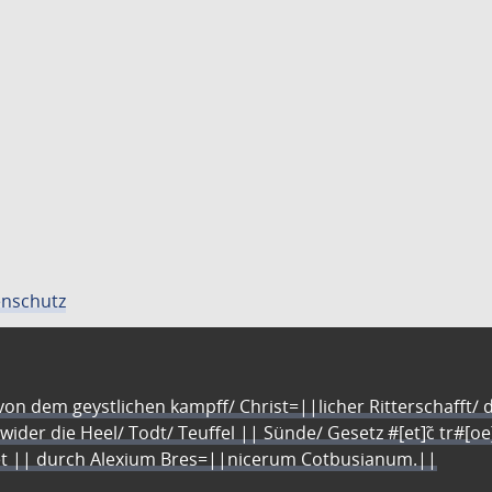
nschutz
n dem geystlichen kampff/ Christ=||licher Ritterschafft/ da
 wider die Heel/ Todt/ Teuffel || Sünde/ Gesetz #[et]c̃ tr#[o
let || durch Alexium Bres=||nicerum Cotbusianum.||