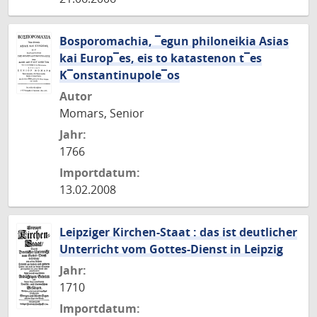
Bosporomachia, ¯egun philoneikia Asias
kai Europ¯es, eis to katastenon t¯es
K¯onstantinupole¯os
Autor
Momars, Senior
Jahr:
1766
Importdatum:
13.02.2008
Leipziger Kirchen-Staat : das ist deutlicher
Unterricht vom Gottes-Dienst in Leipzig
Jahr:
1710
Importdatum: