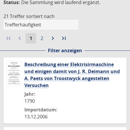
Status:
Die Sammlung wird laufend ergänzt.
21 Treffer
sortiert nach
first_page
navigate_before
Aktuelle
Gehe
navigate_next
Zur
last_page
Zur
1
2
Seite:
zu
nächsten
letzten
Filter anzeigen
Seite
Seite
Seite
Beschreibung einer Elektrisirmaschine
und einigen damit von J. R. Deimann und
A. Paets von Troostwyck angestelten
Versuchen
Jahr:
1790
Importdatum:
13.12.2006