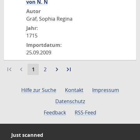
von N. N
Autor
Gräf, Sophia Regina
Jahr:
1715
Importdatum:
25.09.2009
first_page
navigate_before
Aktuelle
Gehe
navigate_next
Zur
last_page
Zur
1
2
Seite:
zu
nächsten
letzten
Seite
Seite
Seite
Hilfe zur Suche
Kontakt
Impressum
Datenschutz
Feedback
RSS-Feed
Just scanned