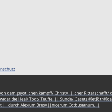
nschutz
n dem geystlichen kampff/ Christ=||licher Ritterschafft/ da
 wider die Heel/ Todt/ Teuffel || Sünde/ Gesetz #[et]c̃ tr#[o
let || durch Alexium Bres=||nicerum Cotbusianum.||