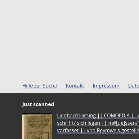
Hilfe zur Suche
Kontakt
Impressum
Date
Just scanned
Lienhard Hirsing.|| COMOEDIA || vo
schrifft/ sich legen || m#[ue]ssen/
vorfasset || vnd Reymweis gestel