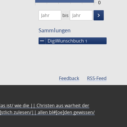
0
1877
1878
keyboard_arrow_right
bis
Suche
einschränke
Sammlungen
remove
DigiWunschbuch
1
Feedback
RSS-Feed
s ist/ wie die || Christen aus warheit der
e]stlich zulesen/|| allen bl#[oe]den gewissen/