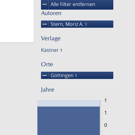
remove
Alle Filter entfernen
Autoren
remove
Stern, Moriz A.
1
Verlage
Kästner
1
Orte
remove
Göttingen
1
Jahre
1
1
0