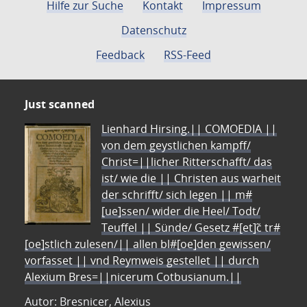
Hilfe zur Suche
Kontakt
Impressum
Datenschutz
Feedback
RSS-Feed
Just scanned
Lienhard Hirsing.|| COMOEDIA ||
von dem geystlichen kampff/
Christ=||licher Ritterschafft/ das
ist/ wie die || Christen aus warheit
der schrifft/ sich legen || m#
[ue]ssen/ wider die Heel/ Todt/
Teuffel || Sünde/ Gesetz #[et]c̃ tr#
[oe]stlich zulesen/|| allen bl#[oe]den gewissen/
vorfasset || vnd Reymweis gestellet || durch
Alexium Bres=||nicerum Cotbusianum.||
Autor: Bresnicer, Alexius