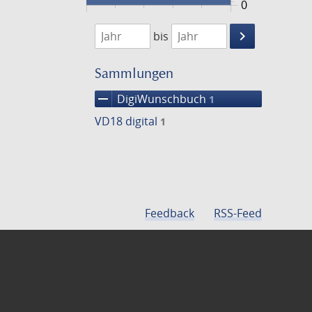
0
1771
1772
keyboard_arrow_right
bis
Suche
einschränke
Sammlungen
remove
DigiWunschbuch
1
VD18 digital
1
Feedback
RSS-Feed