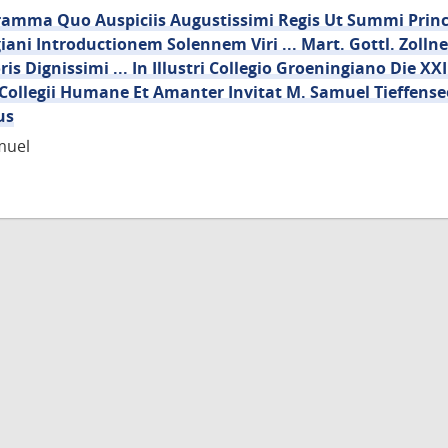
amma Quo Auspiciis Augustissimi Regis Ut Summi Princi
iani Introductionem Solennem Viri ... Mart. Gottl. Zolln
ris Dignissimi ... In Illustri Collegio Groeningiano Die XX
Collegii Humane Et Amanter Invitat M. Samuel Tieffensee,
us
muel