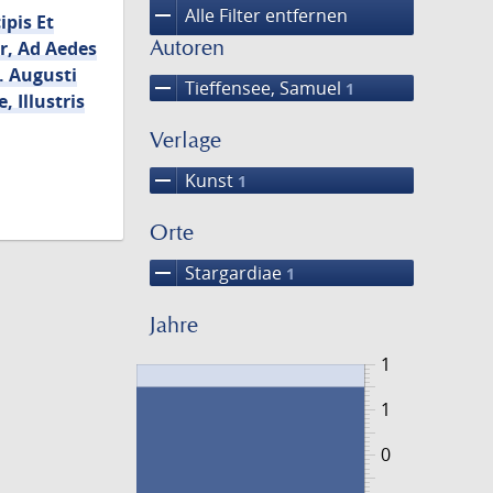
remove
Alle Filter entfernen
pis Et
Autoren
er, Ad Aedes
I. Augusti
remove
Tieffensee, Samuel
1
 Illustris
Verlage
remove
Kunst
1
Orte
remove
Stargardiae
1
Jahre
1
1
0