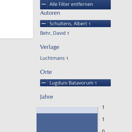
remove
Alle Filter entfernen
Autoren
remove
Schultens, Albert
1
Behr, David
1
Verlage
Luchtmans
1
Orte
remove
Lugduni Batavorum
1
Jahre
1
1
0