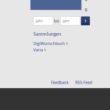
0
1734
1735
keyboard_arrow_right
bis
Suche
einschränke
Sammlungen
DigiWunschbuch
1
Varia
1
Feedback
RSS-Feed