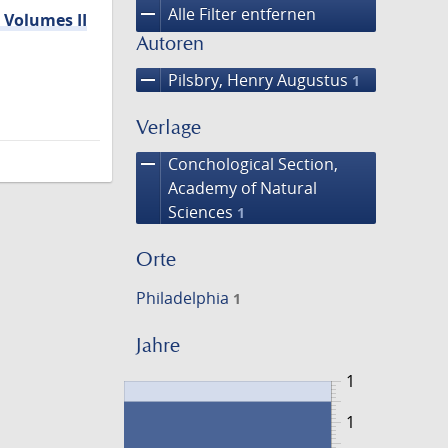
remove
Alle Filter entfernen
 Volumes II
Autoren
remove
Pilsbry, Henry Augustus
1
Verlage
remove
Conchological Section,
Academy of Natural
Sciences
1
Orte
Philadelphia
1
Jahre
1
1