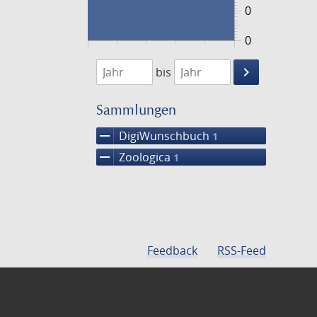
0
0
1897
1898
keyboard_arrow_right
bis
Suche
einschränke
Sammlungen
remove
DigiWunschbuch
1
remove
Zoologica
1
Feedback
RSS-Feed