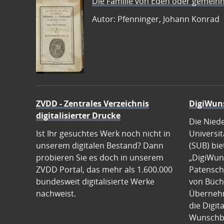
Die Familie von Eden oder gemeinn
Autor: Pfenninger, Johann Konrad
ZVDD - Zentrales Verzeichnis
DigiWun
digitalisierter Drucke
Die Nied
Ist Ihr gesuchtes Werk noch nicht in
Universit
unserem digitalen Bestand? Dann
(SUB) bie
probieren Sie es doch in unserem
„DigiWun
ZVDD Portal, das mehr als 1.600.000
Patenscha
bundesweit digitalisierte Werke
von Büch
nachweist.
Übernehm
die Digit
Wunschb