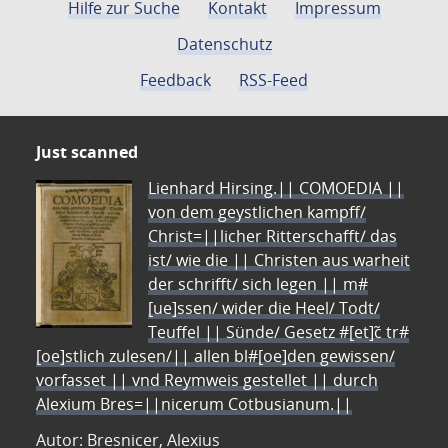
Hilfe zur Suche
Kontakt
Impressum
Datenschutz
Feedback
RSS-Feed
Just scanned
Lienhard Hirsing.|| COMOEDIA ||
von dem geystlichen kampff/
Christ=||licher Ritterschafft/ das
ist/ wie die || Christen aus warheit
der schrifft/ sich legen || m#
[ue]ssen/ wider die Heel/ Todt/
Teuffel || Sünde/ Gesetz #[et]c̃ tr#
[oe]stlich zulesen/|| allen bl#[oe]den gewissen/
vorfasset || vnd Reymweis gestellet || durch
Alexium Bres=||nicerum Cotbusianum.||
Autor: Bresnicer, Alexius