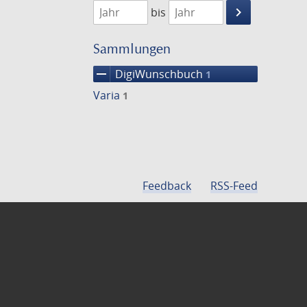
keyboard_arrow_right
bis
Suche
einschränke
Sammlungen
remove
DigiWunschbuch
1
Varia
1
Feedback
RSS-Feed