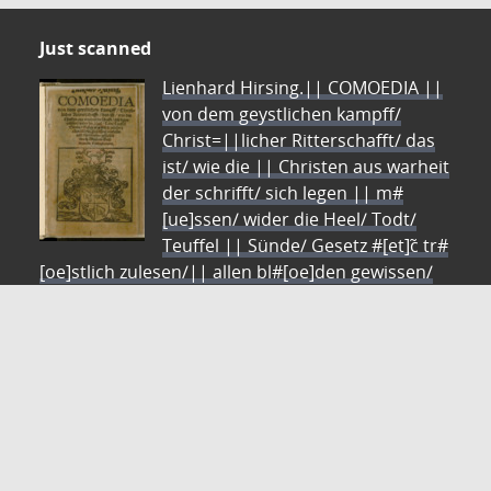
Just scanned
Lienhard Hirsing.|| COMOEDIA ||
von dem geystlichen kampff/
Christ=||licher Ritterschafft/ das
ist/ wie die || Christen aus warheit
der schrifft/ sich legen || m#
[ue]ssen/ wider die Heel/ Todt/
Teuffel || Sünde/ Gesetz #[et]c̃ tr#
[oe]stlich zulesen/|| allen bl#[oe]den gewissen/
vorfasset || vnd Reymweis gestellet || durch
Alexium Bres=||nicerum Cotbusianum.||
Autor: Bresnicer, Alexius
ZVDD - Zentrales Verzeichnis digitalisierter Drucke
Ist Ihr gesuchtes Werk noch nicht in unserem
digitalen Bestand? Dann probieren Sie es doch in