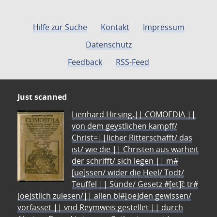
Hilfe zur Suche
Kontakt
Impressum
Datenschutz
Feedback
RSS-Feed
Just scanned
Lienhard Hirsing.|| COMOEDIA ||
von dem geystlichen kampff/
Christ=||licher Ritterschafft/ das
ist/ wie die || Christen aus warheit
der schrifft/ sich legen || m#
[ue]ssen/ wider die Heel/ Todt/
Teuffel || Sünde/ Gesetz #[et]c̃ tr#
[oe]stlich zulesen/|| allen bl#[oe]den gewissen/
vorfasset || vnd Reymweis gestellet || durch