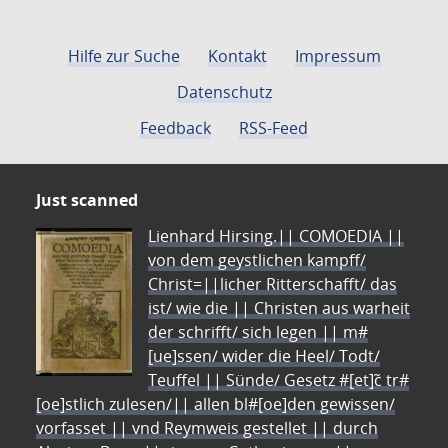
Hilfe zur Suche
Kontakt
Impressum
Datenschutz
Feedback
RSS-Feed
Just scanned
Lienhard Hirsing.|| COMOEDIA ||
von dem geystlichen kampff/
Christ=||licher Ritterschafft/ das
ist/ wie die || Christen aus warheit
der schrifft/ sich legen || m#
[ue]ssen/ wider die Heel/ Todt/
Teuffel || Sünde/ Gesetz #[et]c̃ tr#
[oe]stlich zulesen/|| allen bl#[oe]den gewissen/
vorfasset || vnd Reymweis gestellet || durch