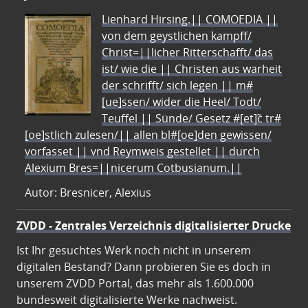
Lienhard Hirsing.|| COMOEDIA ||
von dem geystlichen kampff/
Christ=||licher Ritterschafft/ das
ist/ wie die || Christen aus warheit
der schrifft/ sich legen || m#
[ue]ssen/ wider die Heel/ Todt/
Teuffel || Sünde/ Gesetz #[et]c̃ tr#
[oe]stlich zulesen/|| allen bl#[oe]den gewissen/
vorfasset || vnd Reymweis gestellet || durch
Alexium Bres=||nicerum Cotbusianum.||
Autor: Bresnicer, Alexius
ZVDD - Zentrales Verzeichnis digitalisierter Drucke
Ist Ihr gesuchtes Werk noch nicht in unserem
digitalen Bestand? Dann probieren Sie es doch in
unserem ZVDD Portal, das mehr als 1.600.000
bundesweit digitalisierte Werke nachweist.