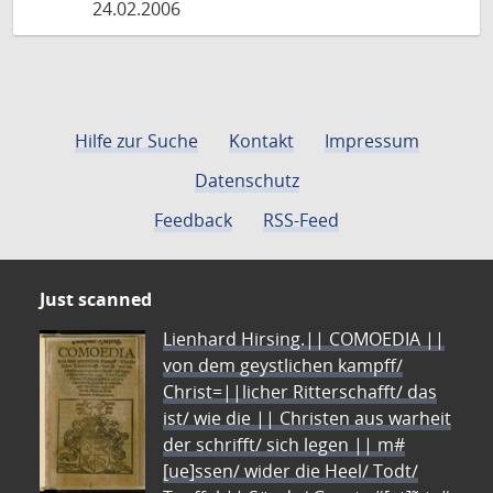
24.02.2006
Hilfe zur Suche
Kontakt
Impressum
Datenschutz
Feedback
RSS-Feed
Just scanned
Lienhard Hirsing.|| COMOEDIA ||
von dem geystlichen kampff/
Christ=||licher Ritterschafft/ das
ist/ wie die || Christen aus warheit
der schrifft/ sich legen || m#
[ue]ssen/ wider die Heel/ Todt/