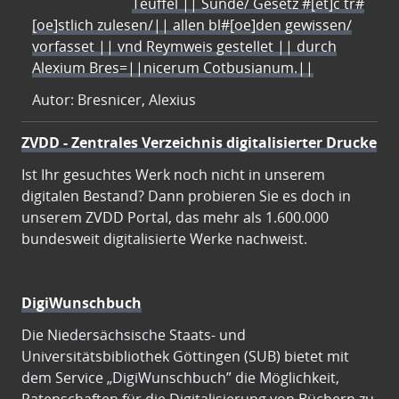
Teuffel || Sünde/ Gesetz #[et]c̃ tr#
[oe]stlich zulesen/|| allen bl#[oe]den gewissen/
vorfasset || vnd Reymweis gestellet || durch
Alexium Bres=||nicerum Cotbusianum.||
Autor: Bresnicer, Alexius
ZVDD - Zentrales Verzeichnis digitalisierter Drucke
Ist Ihr gesuchtes Werk noch nicht in unserem
digitalen Bestand? Dann probieren Sie es doch in
unserem ZVDD Portal, das mehr als 1.600.000
bundesweit digitalisierte Werke nachweist.
DigiWunschbuch
Die Niedersächsische Staats- und
Universitätsbibliothek Göttingen (SUB) bietet mit
dem Service „DigiWunschbuch” die Möglichkeit,