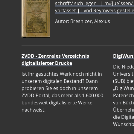
schrifft/ sich legen || m#[ue]ssen/
vorfasset || vnd Reymweis gestel
Autor: Bresnicer, Alexius
ZVDD - Zentrales Verzeichnis
DigiWun
digitalisierter Drucke
Die Nied
Ist Ihr gesuchtes Werk noch nicht in
Universit
unserem digitalen Bestand? Dann
(SUB) bie
probieren Sie es doch in unserem
„DigiWun
ZVDD Portal, das mehr als 1.600.000
Patenscha
bundesweit digitalisierte Werke
von Büch
nachweist.
Übernehm
die Digit
Wunschb