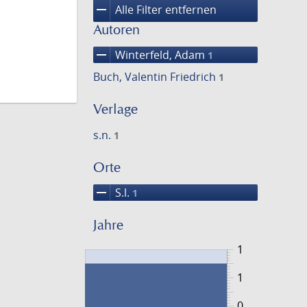
remove
Alle Filter entfernen
Autoren
remove
Winterfeld, Adam
1
Buch, Valentin Friedrich
1
Verlage
s.n.
1
Orte
remove
S.l.
1
Jahre
1
1
0