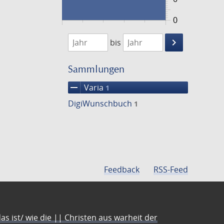
0
1645
1646
keyboard_arrow_right
bis
Suche
einschränke
Sammlungen
remove
Varia
1
DigiWunschbuch
1
Feedback
RSS-Feed
s ist/ wie die || Christen aus warheit der