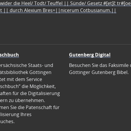
 wider die Heel/ Todt/ Teuffel || Sünde/ Gesetz #[et]c̃ tr#[o
let || durch Alexium Bres=||nicerum Cotbusianum.||
schbuch
Gutenberg Digital
ersächsische Staats- und
Besuchen Sie das Faksimile 
ätsbibliothek Göttingen
Göttinger Gutenberg Bibel.
tet mit dem Service
schbuch” die Möglichkeit,
ften für die Digitalisierung
ern zu übernehmen.
en Sie die Patenschaft für
alisierung Ihres
uches.