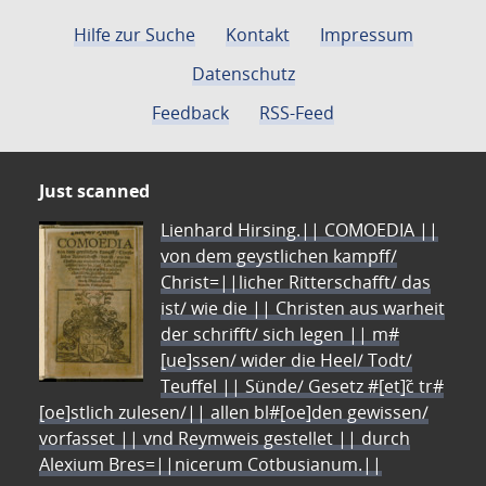
Hilfe zur Suche
Kontakt
Impressum
Datenschutz
Feedback
RSS-Feed
Just scanned
Lienhard Hirsing.|| COMOEDIA ||
von dem geystlichen kampff/
Christ=||licher Ritterschafft/ das
ist/ wie die || Christen aus warheit
der schrifft/ sich legen || m#
[ue]ssen/ wider die Heel/ Todt/
Teuffel || Sünde/ Gesetz #[et]c̃ tr#
[oe]stlich zulesen/|| allen bl#[oe]den gewissen/
vorfasset || vnd Reymweis gestellet || durch
Alexium Bres=||nicerum Cotbusianum.||