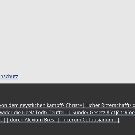
nschutz
n dem geystlichen kampff/ Christ=||licher Ritterschafft/ da
 wider die Heel/ Todt/ Teuffel || Sünde/ Gesetz #[et]c̃ tr#[o
let || durch Alexium Bres=||nicerum Cotbusianum.||