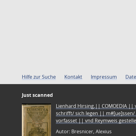
Hilfe zur Suche
Kontakt
Impressum
Date
Just scanned
Lienhard Hirsing.|| COMOEDIA || vo
schrifft/ sich legen || m#[ue]ssen/
vorfasset || vnd Reymweis gestel
Autor: Bresnicer, Alexius