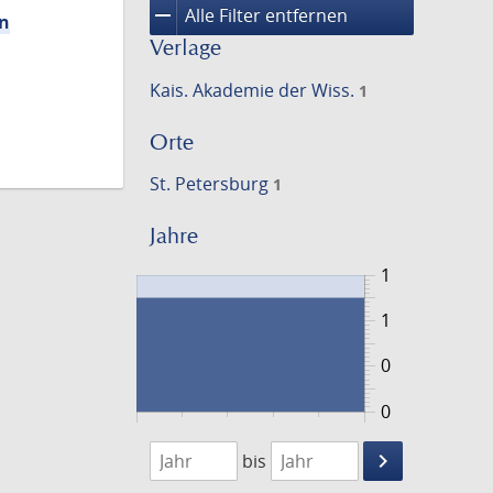
remove
Alle Filter entfernen
en
Verlage
Kais. Akademie der Wiss.
1
Orte
St. Petersburg
1
Jahre
1
1
0
0
1887
1888
keyboard_arrow_right
bis
Suche