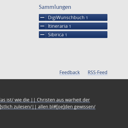
einschränke
Sammlungen
remove
DigiWunschbuch
1
remove
Itineraria
1
remove
Sibirica
1
Feedback
RSS-Feed
s ist/ wie die || Christen aus warheit der
e]stlich zulesen/|| allen bl#[oe]den gewissen/