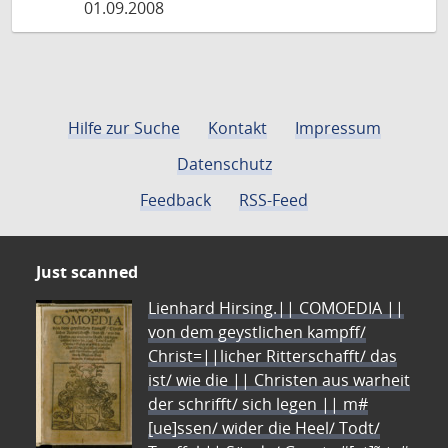
01.09.2008
Hilfe zur Suche
Kontakt
Impressum
Datenschutz
Feedback
RSS-Feed
Just scanned
Lienhard Hirsing.|| COMOEDIA ||
von dem geystlichen kampff/
Christ=||licher Ritterschafft/ das
ist/ wie die || Christen aus warheit
der schrifft/ sich legen || m#
[ue]ssen/ wider die Heel/ Todt/