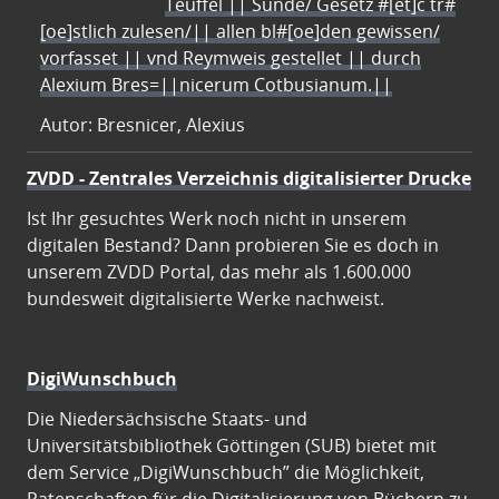
Teuffel || Sünde/ Gesetz #[et]c̃ tr#
[oe]stlich zulesen/|| allen bl#[oe]den gewissen/
vorfasset || vnd Reymweis gestellet || durch
Alexium Bres=||nicerum Cotbusianum.||
Autor: Bresnicer, Alexius
ZVDD - Zentrales Verzeichnis digitalisierter Drucke
Ist Ihr gesuchtes Werk noch nicht in unserem
digitalen Bestand? Dann probieren Sie es doch in
unserem ZVDD Portal, das mehr als 1.600.000
bundesweit digitalisierte Werke nachweist.
DigiWunschbuch
Die Niedersächsische Staats- und
Universitätsbibliothek Göttingen (SUB) bietet mit
dem Service „DigiWunschbuch” die Möglichkeit,